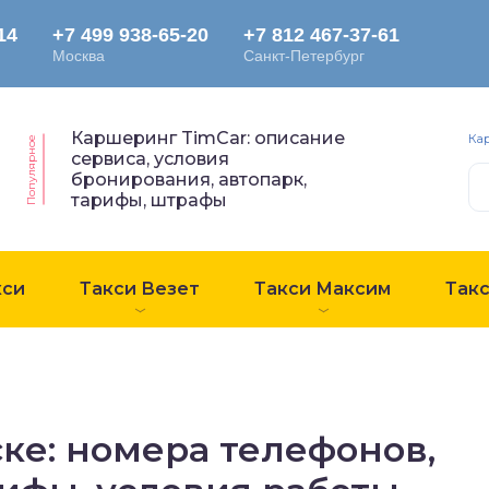
Каршеринг TimCar: описание
Ка
Популярное
сервиса, условия
бронирования, автопарк,
тарифы, штрафы
кси
Такси Везет
Такси Максим
Так
ке: номера телефонов,