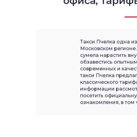
офиса, тариф
Такси Пчелка одна и
Московском регионе. 
сумела нарастить вн
обзавестись опытны
современных и качес
такси Пчелка предла
классического тариф
информации рассмотр
посетить официальну
ознакомления, в том 