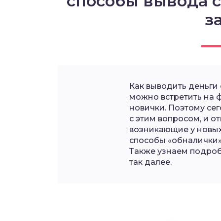
способы вывода с
з
Как выводить деньги 
можно встретить на 
новички. Поэтому се
с этим вопросом, и о
возникающие у новых
способы «обналички»
Также узнаем подроб
так далее.