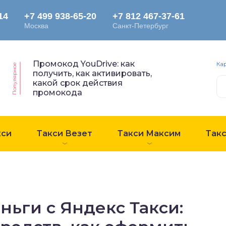
Промокод YouDrive: как
Ка
Популярное
получить, как активировать,
какой срок действия
промокода
кси
Такси Везет
Такси Максим
Так
ньги с Яндекс Такси: