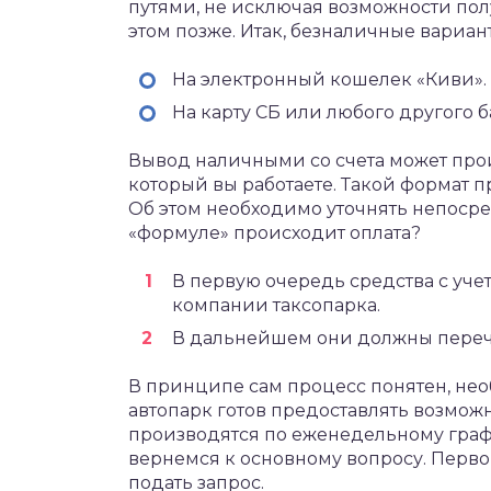
путями, не исключая возможности полу
этом позже. Итак, безналичные вариан
На электронный кошелек «Киви».
На карту СБ или любого другого б
Вывод наличными со счета может прои
который вы работаете. Такой формат 
Об этом необходимо уточнять непосред
«формуле» происходит оплата?
В первую очередь средства с уче
компании таксопарка.
В дальнейшем они должны перечи
В принципе сам процесс понятен, нео
автопарк готов предоставлять возмож
производятся по еженедельному график
вернемся к основному вопросу. Перво
подать запрос.