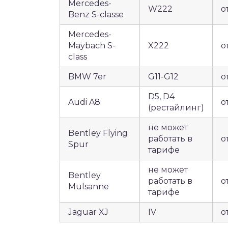
Mercedes-
W222
о
Benz S-classe
Mercedes-
Maybach S-
X222
о
class
BMW 7er
G11-G12
о
D5, D4
Audi A8
о
(рестайлинг)
не может
Bentley Flying
работать в
о
Spur
тарифе
не может
Bentley
работать в
о
Mulsanne
тарифе
Jaguar XJ
IV
о