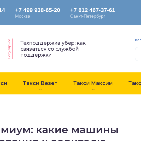
Ка
Популярное
Техподдержка убер: как
связаться со службой
поддержки
кси
Такси Везет
Такси Максим
Так
емиум: какие машины