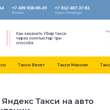
Ка
Популярное
Как заказать Убер такси
через компьютер: три
способа
кси
Такси Везет
Такси Максим
Так
 Яндекс Такси на авто