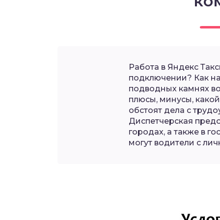
ко
Работа в Яндекс Такс
подключении? Как нач
подводных камнях во
плюсы, минусы, какой
обстоят дела с трудо
Диспетчерская предо
городах, а также в г
могут водители с ли